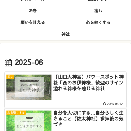
お寺
癒し
願いを叶える
心を軽くする
神社
2025-06
【山口大神宮】パワースポット神
癒し
社「西のお伊勢様」歓迎のサイン
溢れる神様を感じる神社
2025.06.12
自分を大切にする…自分らしく生
心を軽くする
きること【佐太神社】参拝後の気
づき