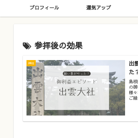
プロフィール
運気アップ
参拝後の効果
出
神社
た
島根
の御
様々
ご縁