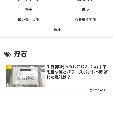
お寺
癒し
願いを叶える
心を軽くする
神社
浮石
生石神社(おうしこじんじゃ)｜不
神社
思議な風とパワースポットへ呼ば
れた意味は？
2026.06.21