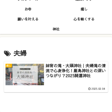
お寺
癒し
願いを叶える
心を軽くする
神社
夫婦
妹背の滝・大頭神社｜夫婦滝の清
癒し
流で心身浄化！厳島神社との深い
つながり？2025開運神社
2025.02.04